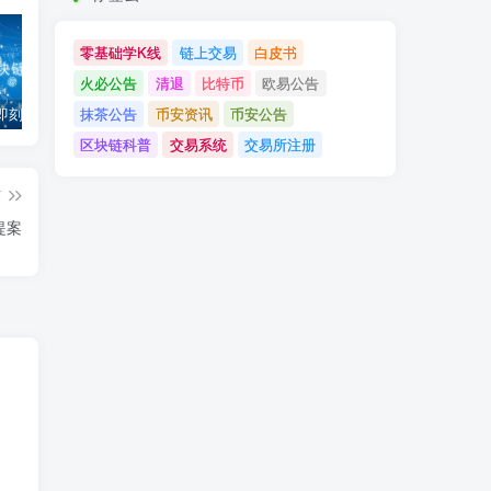
零基础学K线
链上交易
白皮书
火必公告
清退
比特币
欧易公告
抹茶公告
币安资讯
币安公告
「币安」即刻完成企业账户认证，享VIP 2等级福利
「欧易OKX」关于支持BNB Smart Chain（BEP20）网络升级和硬分叉的公告
「欧易OKEx」关于上线Jumpstart项目WOO、SIS、RAY的公告
区块链科普
交易系统
交易所注册
篇
提案