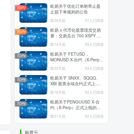
欧易关于优化订单附带止盈
TOP2
止损下单规则的公告
29天前
57人已阅读
欧易 x 代币化股票现货交易
TOP3
赛：交易瓜分 700 XSPY 奖
励
14天前
55人已阅读
欧易关于 FETUSD，
TOP4
MONUSD X-合约（X-Perp）
正式上线的公告
23天前
54人已阅读
欧易关于 SNXX、SQQQ、
TOP5
XBI 股票永续合约正式上线
的公告
16天前
52人已阅读
欧易关于PENGUUSD X-合
TOP6
约（X-Perp）正式上线的公
告
21天前
52人已阅读
标签云