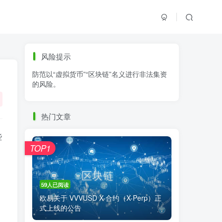
标签云
风险提示
防范以“虚拟货币”“区块链”名义进行非法集资
零基础学K线
链上交易
白皮书
的风险。
火必公告
清退
比特币
欧易公告
抹茶公告
币安资讯
币安公告
热门文章
区块链科普
交易系统
交易所注册
些
TOP1
59人已阅读
欧易关于 VVVUSD X-合约（X-Perp）正
式上线的公告