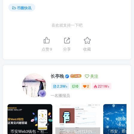
币圈快讯
喜欢就支持一下吧
点赞
9
分享
收藏
长亭晚
关注
2.3W+
0
2
221W+
一名播报员
币安Web3钱包 – 社区常见问题答疑
「币安」如何找到NFT合约地址？