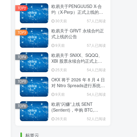
欧易关于PENGUUSD X-合
TOP2
约（X-Perp）正式上线的公
告
30天前
57人已阅读
欧易关于 GRVT 永续合约正
TOP3
式上线的公告
9天前
57人已阅读
欧易关于 SNXX、SQQQ、
TOP4
XBI 股票永续合约正式上线
的公告
25天前
54人已阅读
OKX 将于 2026 年 8 月 4 日
TOP5
对 Nitro Spreads进行系统维
护
9天前
54人已阅读
欧易”闪赚”上线 SENT
TOP6
(Sentient)，申购 BTC,
OKSOL, OKB 或 SENT 即可
26天前
52人已阅读
瓜分 32,000,000 SENT 奖励
标签云