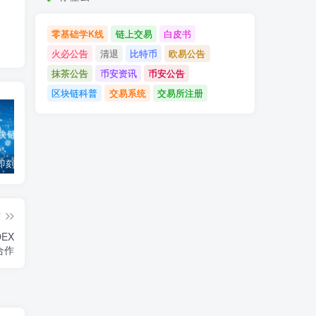
零基础学K线
链上交易
白皮书
火必公告
清退
比特币
欧易公告
抹茶公告
币安资讯
币安公告
区块链科普
交易系统
交易所注册
「币安」即刻完成企业账户认证，享VIP 2等级福利
「欧易OKX」关于支持BNB Smart Chain（BEP20）网络升级和硬分叉的公告
「欧易OKEx」关于上线Jumpstart项目WOO、SIS、RAY的公告
篇
DEX
成合作