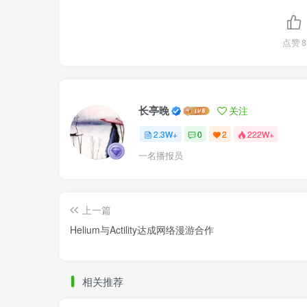
点赞
8
长亭晚
关注
2.3W+
0
2
222W+
一名播报员
上一篇
Helium与Actility达成网络漫游合作
相关推荐