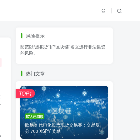
标签云
风险提示
防范以“虚拟货币”“区块链”名义进行非法集资
零基础学K线
链上交易
白皮书
的风险。
火必公告
清退
比特币
欧易公告
抹茶公告
币安资讯
币安公告
热门文章
区块链科普
交易系统
交易所注册
TOP1
投
T
57人已阅读
欧易 x 代币化股票现货交易赛：交易瓜
分 700 XSPY 奖励
中