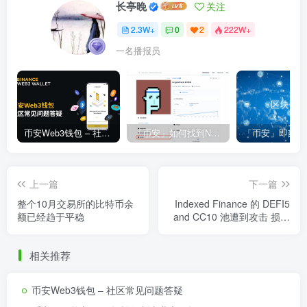
长亭晚
关注
2.3W+
0
2
222W+
一名播报员
币安Web3钱包 – 社区常见问题答疑
「币安」如何找到NFT合约地址？
上一篇
下一篇
整个10月交易所的比特币余
Indexed Finance 的 DEFI5
额已经趋于平稳
and CC10 池遭到攻击 损失
达 1600 万美元
相关推荐
币安Web3钱包 – 社区常见问题答疑