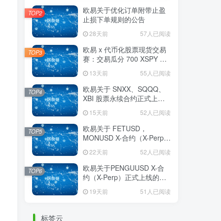
欧易关于优化订单附带止盈
TOP2
止损下单规则的公告
28天前
57人已阅读
欧易 x 代币化股票现货交易
TOP3
赛：交易瓜分 700 XSPY 奖
励
13天前
55人已阅读
欧易关于 SNXX、SQQQ、
TOP4
XBI 股票永续合约正式上线
的公告
15天前
52人已阅读
欧易关于 FETUSD，
TOP5
MONUSD X-合约（X-Perp）
正式上线的公告
22天前
52人已阅读
欧易关于PENGUUSD X-合
TOP6
约（X-Perp）正式上线的公
告
19天前
51人已阅读
标签云