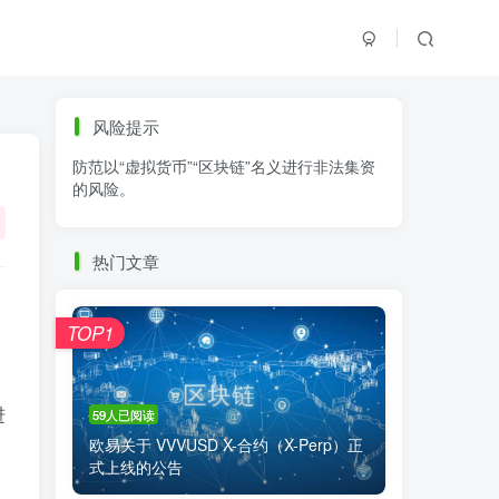
标签云
风险提示
防范以“虚拟货币”“区块链”名义进行非法集资
零基础学K线
链上交易
白皮书
的风险。
火必公告
清退
比特币
欧易公告
抹茶公告
币安资讯
币安公告
热门文章
区块链科普
交易系统
交易所注册
TOP1
进
59人已阅读
欧易关于 VVVUSD X-合约（X-Perp）正
式上线的公告