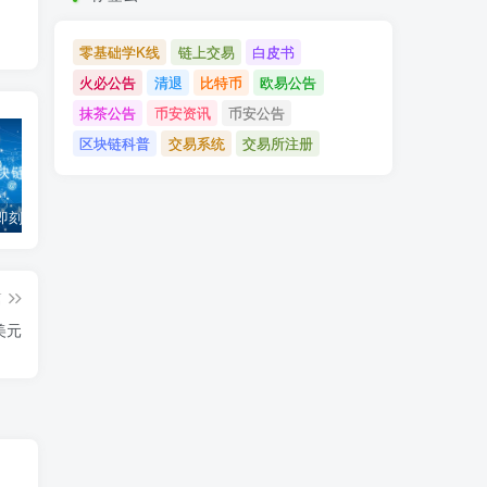
零基础学K线
链上交易
白皮书
火必公告
清退
比特币
欧易公告
抹茶公告
币安资讯
币安公告
区块链科普
交易系统
交易所注册
「币安」即刻完成企业账户认证，享VIP 2等级福利
「欧易OKX」关于支持BNB Smart Chain（BEP20）网络升级和硬分叉的公告
「欧易OKEx」关于上线Jumpstart项目WOO、SIS、RAY的公告
篇
美元