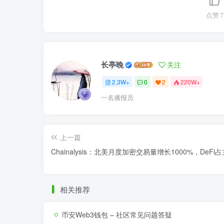
点赞
7
长亭晚
关注
2.3W+
0
2
220W+
一名播报员
上一篇
Chainalysis：北美月度加密交易量增长1000%，DeFi
相关推荐
币安Web3钱包 – 社区常见问题答疑