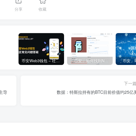
分享
收藏
币安Web3钱包 – 社区常见问题答疑
「币安」如何找到NFT合约地址？
下一
占主导
数据：特斯拉持有的BTC目前价值约25亿