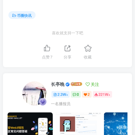
币圈快讯
喜欢就支持一下吧
点赞
7
分享
收藏
长亭晚
关注
2.3W+
0
2
221W+
一名播报员