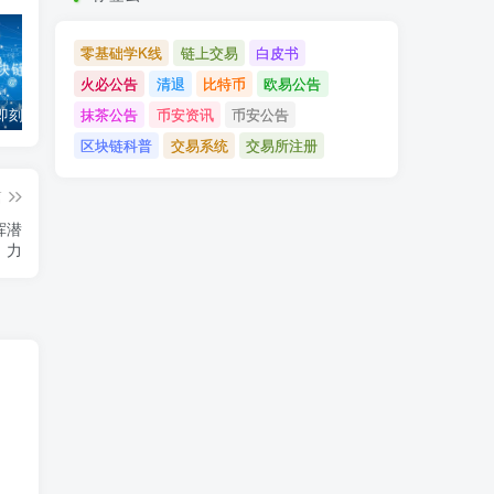
零基础学K线
链上交易
白皮书
火必公告
清退
比特币
欧易公告
抹茶公告
币安资讯
币安公告
「币安」即刻完成企业账户认证，享VIP 2等级福利
「欧易OKX」关于支持BNB Smart Chain（BEP20）网络升级和硬分叉的公告
「欧易OKEx」关于上线Jumpstart项目WOO、SIS、RAY的公告
区块链科普
交易系统
交易所注册
篇
挥潜
力