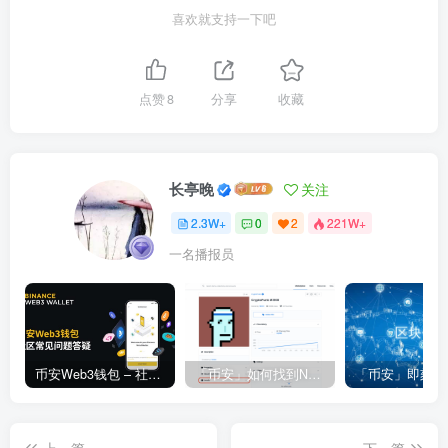
喜欢就支持一下吧
点赞
8
分享
收藏
长亭晚
关注
2.3W+
0
2
221W+
一名播报员
币安Web3钱包 – 社区常见问题答疑
「币安」如何找到NFT合约地址？