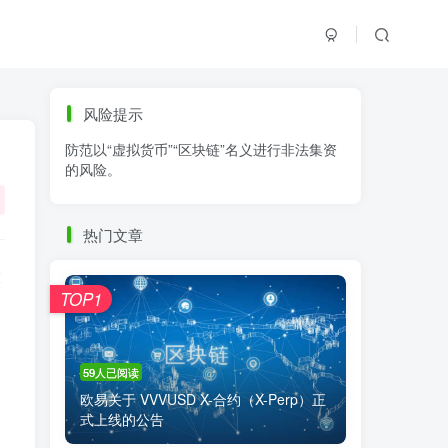
标签云
风险提示
防范以“虚拟货币”“区块链”名义进行非法集资
零基础学K线
链上交易
白皮书
的风险。
火必公告
清退
比特币
欧易公告
抹茶公告
币安资讯
币安公告
热门文章
区块链科普
交易系统
交易所注册
股
TOP1
59人已阅读
欧易关于 VVVUSD X-合约（X-Perp）正
式上线的公告