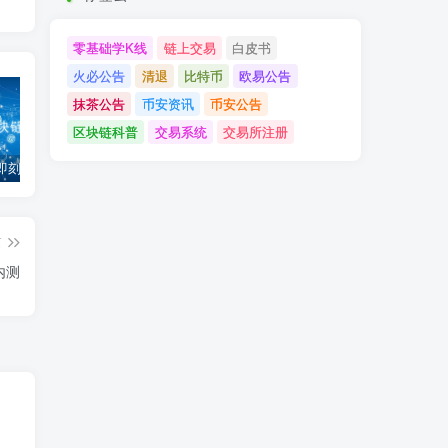
零基础学K线
链上交易
白皮书
火必公告
清退
比特币
欧易公告
抹茶公告
币安资讯
币安公告
区块链科普
交易系统
交易所注册
「币安」即刻完成企业账户认证，享VIP 2等级福利
「欧易OKX」关于支持BNB Smart Chain（BEP20）网络升级和硬分叉的公告
「欧易OKEx」关于上线Jumpstart项目WOO、SIS、RAY的公告
篇
内测