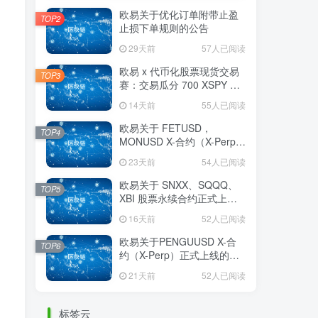
欧易关于优化订单附带止盈
TOP2
止损下单规则的公告
29天前
57人已阅读
欧易 x 代币化股票现货交易
TOP3
赛：交易瓜分 700 XSPY 奖
励
14天前
55人已阅读
欧易关于 FETUSD，
TOP4
MONUSD X-合约（X-Perp）
正式上线的公告
23天前
54人已阅读
欧易关于 SNXX、SQQQ、
TOP5
XBI 股票永续合约正式上线
的公告
16天前
52人已阅读
欧易关于PENGUUSD X-合
TOP6
约（X-Perp）正式上线的公
告
21天前
52人已阅读
标签云