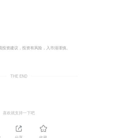
成投资建议，投资有风险，入市须谨慎。
THE END
喜欢就支持一下吧
2
分享
收藏