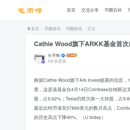
首页
交流分享
币圈百科
首页
币圈资讯
币圈快讯
正文
Cathie Wood旗下ARKK基金首
长亭晚
5年前更新
根据Cathie Wood旗下Ark Invest披露的信息，
票，这是该基金自4月14日Coinbase在纳斯达
股，占5.62%；Tesla仍然为第一大持股，占9.
最近比特币涨至57866美元的数月高点，Coinb
的历史高点下降40%。（U.today）