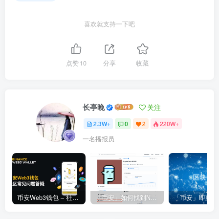
喜欢就支持一下吧
点赞
10
分享
收藏
长亭晚
关注
2.3W+
0
2
220W+
一名播报员
币安Web3钱包 – 社区常见问题答疑
「币安」如何找到NFT合约地址？