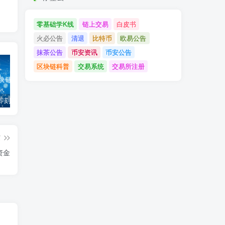
零基础学K线
链上交易
白皮书
火必公告
清退
比特币
欧易公告
抹茶公告
币安资讯
币安公告
区块链科普
交易系统
交易所注册
「币安」即刻完成企业账户认证，享VIP 2等级福利
「欧易OKX」关于支持BNB Smart Chain（BEP20）网络升级和硬分叉的公告
「欧易OKEx」关于上线Jumpstart项目WOO、SIS、RAY的公告
篇
资金