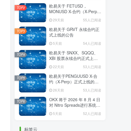
欧易关于 FETUSD，
TOP2
MONUSD X-合约（X-Perp）
正式上线的公告
29天前
55人已阅读
欧易关于 GRVT 永续合约正
TOP3
式上线的公告
5天前
54人已阅读
欧易关于 SNXX、SQQQ、
TOP4
XBI 股票永续合约正式上线
的公告
22天前
53人已阅读
欧易关于PENGUUSD X-合
TOP5
约（X-Perp）正式上线的公
告
26天前
53人已阅读
OKX 将于 2026 年 8 月 4 日
TOP6
对 Nitro Spreads进行系统维
护
5天前
52人已阅读
标签云