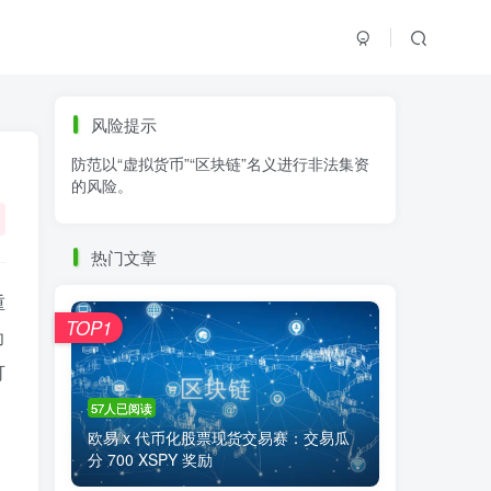
标签云
风险提示
防范以“虚拟货币”“区块链”名义进行非法集资
零基础学K线
链上交易
白皮书
的风险。
火必公告
清退
比特币
欧易公告
抹茶公告
币安资讯
币安公告
热门文章
区块链科普
交易系统
交易所注册
重
TOP1
功
可
57人已阅读
欧易 x 代币化股票现货交易赛：交易瓜
分 700 XSPY 奖励