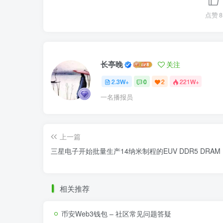
点赞
8
长亭晚
关注
2.3W+
0
2
221W+
一名播报员
上一篇
三星电子开始批量生产14纳米制程的EUV DDR5 DRAM
相关推荐
币安Web3钱包 – 社区常见问题答疑