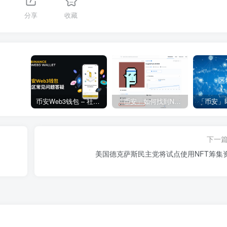
分享
收藏
币安Web3钱包 – 社区常见问题答疑
「币安」如何找到NFT合约地址？
下一
美国德克萨斯民主党将试点使用NFT筹集