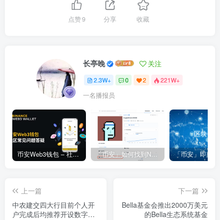
点赞
9
分享
收藏
长亭晚
关注
2.3W+
0
2
221W+
一名播报员
币安Web3钱包 – 社区常见问题答疑
「币安」如何找到NFT合约地址？
上一篇
下一篇
中农建交四大行目前个人开
Bella基金会推出2000万美元
户完成后均推荐开设数字人
的Bella生态系统基金