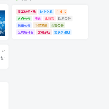
零基础学K线
链上交易
白皮书
火必公告
清退
比特币
欧易公告
抹茶公告
币安资讯
币安公告
区块链科普
交易系统
交易所注册
「币安」即刻完成企业账户认证，享VIP 2等级福利
「欧易OKX」关于支持BNB Smart Chain（BEP20）网络升级和硬分叉的公告
「欧易OKEx」关于上线Jumpstart项目WOO、SIS、RAY的公告
篇
包”