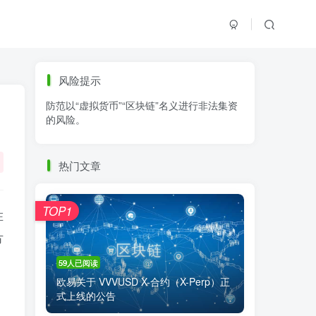
标签云
风险提示
防范以“虚拟货币”“区块链”名义进行非法集资
零基础学K线
链上交易
白皮书
的风险。
火必公告
清退
比特币
欧易公告
抹茶公告
币安资讯
币安公告
热门文章
区块链科普
交易系统
交易所注册
TOP1
在
方
59人已阅读
欧易关于 VVVUSD X-合约（X-Perp）正
式上线的公告