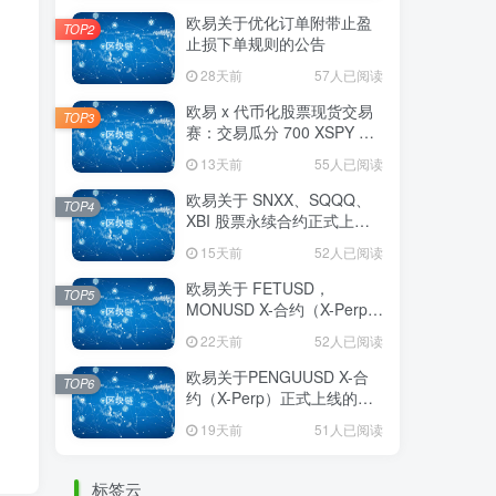
欧易关于优化订单附带止盈
TOP2
止损下单规则的公告
28天前
57人已阅读
欧易 x 代币化股票现货交易
TOP3
赛：交易瓜分 700 XSPY 奖
励
13天前
55人已阅读
欧易关于 SNXX、SQQQ、
TOP4
XBI 股票永续合约正式上线
的公告
15天前
52人已阅读
欧易关于 FETUSD，
TOP5
MONUSD X-合约（X-Perp）
正式上线的公告
22天前
52人已阅读
欧易关于PENGUUSD X-合
TOP6
约（X-Perp）正式上线的公
告
19天前
51人已阅读
标签云