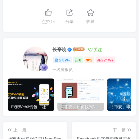
点赞
14
分享
收藏
长亭晚
关注
2.3W+
0
2
221W+
一名播报员
币安Web3钱包 – 社区常见问题答疑
「币安」如何找到NFT合约地址？
上一篇
下一篇
加密支付初创公司MoonPay
Facabook数字货币项目两名