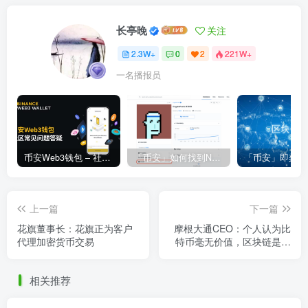
长亭晚
关注
2.3W+
0
2
221W+
一名播报员
币安Web3钱包 – 社区常见问题答疑
「币安」如何找到NFT合约地址？
上一篇
下一篇
花旗董事长：花旗正为客户
摩根大通CEO：个人认为比
代理加密货币交易
特币毫无价值，区块链是真
实的
相关推荐