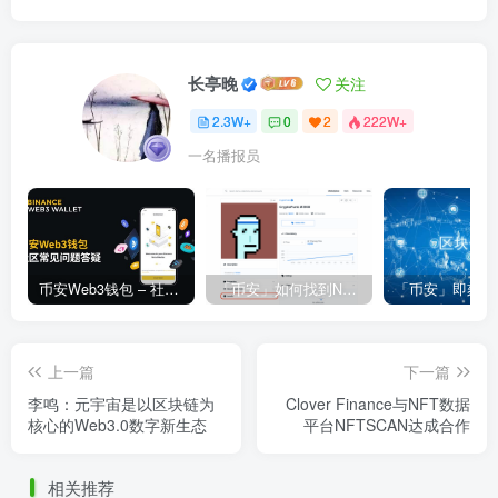
长亭晚
关注
2.3W+
0
2
222W+
一名播报员
币安Web3钱包 – 社区常见问题答疑
「币安」如何找到NFT合约地址？
上一篇
下一篇
李鸣：元宇宙是以区块链为
Clover Finance与NFT数据
核心的Web3.0数字新生态
平台NFTSCAN达成合作
相关推荐