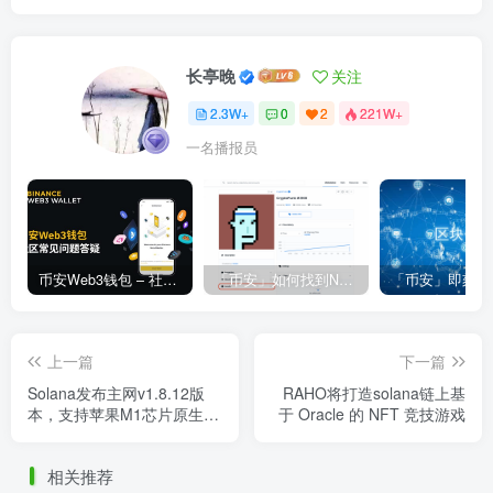
长亭晚
关注
2.3W+
0
2
221W+
一名播报员
币安Web3钱包 – 社区常见问题答疑
「币安」如何找到NFT合约地址？
上一篇
下一篇
Solana发布主网v1.8.12版
RAHO将打造solana链上基
本，支持苹果M1芯片原生构
于 Oracle 的 NFT 竞技游戏
建
相关推荐