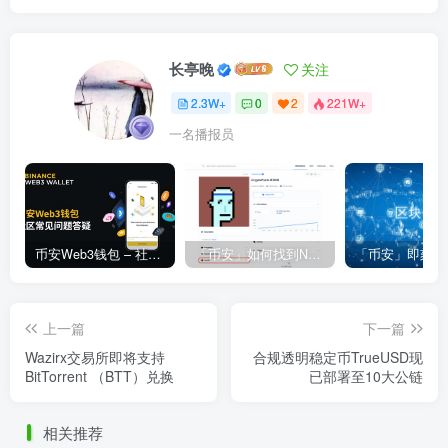
长亭晚
关注
2.3W+
0
2
221W+
一名播报员
币安Web3钱包 – 社区常见问题答疑
「币安」如何找到NFT合约地址？
上一篇
下一篇
Wazirx交易所即将支持
合规透明稳定币TrueUSD现
BitTorrent （BTT）兑换
已部署至10大公链
相关推荐