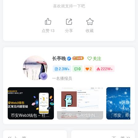
喜欢就支持一下吧
点赞
13
分享
收藏
长亭晚
关注
2.3W+
0
2
222W+
一名播报员
币安Web3钱包 – 社区常见问题答疑
「币安」如何找到NFT合约地址？