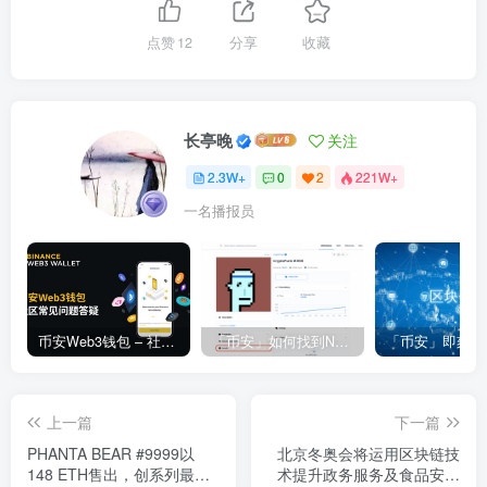
点赞
12
分享
收藏
长亭晚
关注
2.3W+
0
2
221W+
一名播报员
币安Web3钱包 – 社区常见问题答疑
「币安」如何找到NFT合约地址？
上一篇
下一篇
PHANTA BEAR #9999以
北京冬奥会将运用区块链技
148 ETH售出，创系列最高
术提升政务服务及食品安全