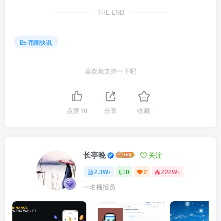
THE END
币圈快讯
喜欢就支持一下吧
点赞
10
分享
收藏
长亭晚
关注
2.3W+
0
2
222W+
一名播报员