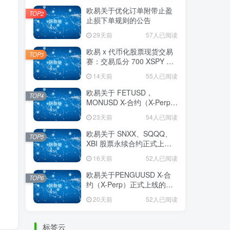
欧易关于优化订单附带止盈
TOP2
止损下单规则的公告
29天前
57人已阅读
欧易 x 代币化股票现货交易
TOP3
赛：交易瓜分 700 XSPY 奖
励
14天前
55人已阅读
欧易关于 FETUSD，
TOP4
MONUSD X-合约（X-Perp）
正式上线的公告
23天前
54人已阅读
欧易关于 SNXX、SQQQ、
TOP5
XBI 股票永续合约正式上线
的公告
16天前
52人已阅读
欧易关于PENGUUSD X-合
TOP6
约（X-Perp）正式上线的公
告
20天前
52人已阅读
标签云