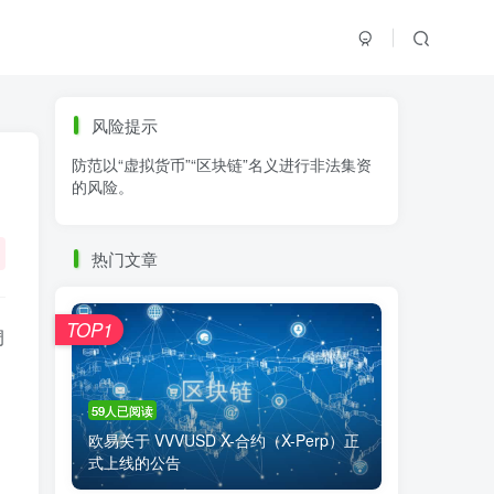
标签云
风险提示
防范以“虚拟货币”“区块链”名义进行非法集资
零基础学K线
链上交易
白皮书
的风险。
火必公告
清退
比特币
欧易公告
抹茶公告
币安资讯
币安公告
热门文章
区块链科普
交易系统
交易所注册
TOP1
调
59人已阅读
欧易关于 VVVUSD X-合约（X-Perp）正
式上线的公告