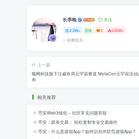
长亭晚
关注
2.3W+
0
2
220W+
一名播报员
上一篇
顺网科技旗下汉威布局元宇宙赛道 MetaCon元宇宙活
布
相关推荐
币安Web3钱包 – 社区常见问题答疑
币安：跟单交易： 轻松复制专业交易操作
币安：什么是虚假App？如何识别并防范虚假App？