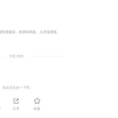
成投资建议，投资有风险，入市须谨慎。
THE END
喜欢就支持一下吧
3
分享
收藏