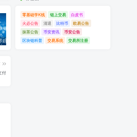
零基础学K线
链上交易
白皮书
火必公告
清退
比特币
欧易公告
抹茶公告
币安资讯
币安公告
区块链科普
交易系统
交易所注册
「币安」即刻完成企业账户认证，享VIP 2等级福利
「欧易OKX」关于支持BNB Smart Chain（BEP20）网络升级和硬分叉的公告
「欧易OKEx」关于上线Jumpstart项目WOO、SIS、RAY的公告
篇
E支付