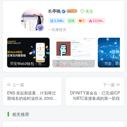
长亭晚
关注
2.3W+
0
2
222W+
一名播报员
币安Web3钱包 – 社区常见问题答疑
「币安」如何找到NFT合约地址？
上一篇
下一篇
ENS 发起新提案，计划将过
DFINITY基金会：已完成ICP
期域名的临时溢价从 2000
与BTC直接集成的第一阶段
美元提高到 10 万美元
相关推荐