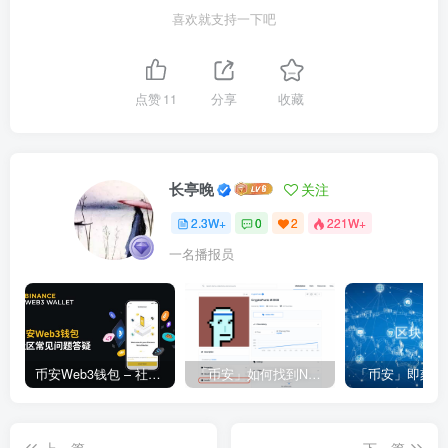
喜欢就支持一下吧
点赞
11
分享
收藏
长亭晚
关注
2.3W+
0
2
221W+
一名播报员
币安Web3钱包 – 社区常见问题答疑
「币安」如何找到NFT合约地址？