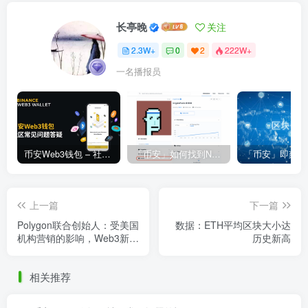
长亭晚
关注
2.3W+
0
2
222W+
一名播报员
币安Web3钱包 – 社区常见问题答疑
「币安」如何找到NFT合约地址？
上一篇
下一篇
Polygon联合创始人：受美国
数据：ETH平均区块大小达
机构营销的影响，Web3新人
历史新高
才觉得Solana比Polygon更
有吸引力
相关推荐