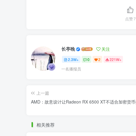
点赞
7
长亭晚
关注
2.3W+
0
2
221W+
一名播报员
上一篇
AMD：故意设计让Radeon RX 6500 XT不适合加密货
相关推荐