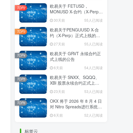
欧易关于 FETUSD，
TOP2
MONUSD X-合约（X-Perp）
正式上线的公告
30天前
55人已阅读
欧易关于PENGUUSD X-合
TOP3
约（X-Perp）正式上线的公
告
27天前
55人已阅读
欧易关于 GRVT 永续合约正
TOP4
式上线的公告
6天前
54人已阅读
欧易关于 SNXX、SQQQ、
TOP5
XBI 股票永续合约正式上线
的公告
23天前
53人已阅读
OKX 将于 2026 年 8 月 4 日
TOP6
对 Nitro Spreads进行系统维
护
6天前
52人已阅读
标签云