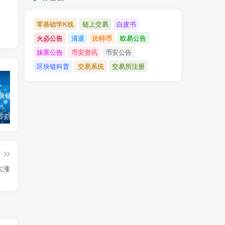
零基础学K线
链上交易
白皮书
火必公告
清退
比特币
欧易公告
抹茶公告
币安资讯
币安公告
区块链科普
交易系统
交易所注册
「币安」即刻完成企业账户认证，享VIP 2等级福利
「欧易OKX」关于支持BNB Smart Chain（BEP20）网络升级和硬分叉的公告
「欧易OKEx」关于上线Jumpstart项目WOO、SIS、RAY的公告
篇
大涨