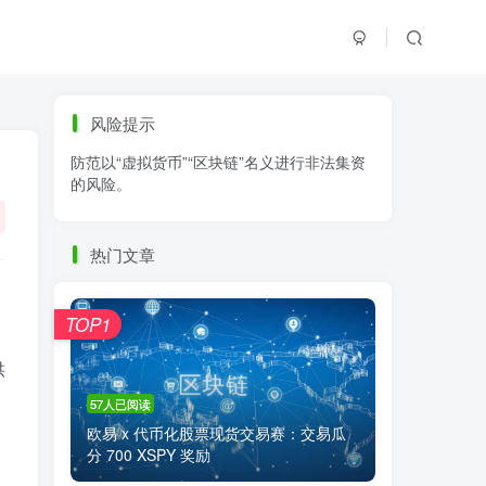
标签云
风险提示
防范以“虚拟货币”“区块链”名义进行非法集资
零基础学K线
链上交易
白皮书
的风险。
火必公告
清退
比特币
欧易公告
抹茶公告
币安资讯
币安公告
热门文章
区块链科普
交易系统
交易所注册
TOP1
供
57人已阅读
欧易 x 代币化股票现货交易赛：交易瓜
分 700 XSPY 奖励