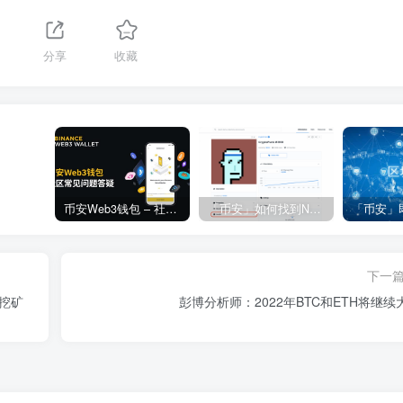
分享
收藏
币安Web3钱包 – 社区常见问题答疑
「币安」如何找到NFT合约地址？
下一
币挖矿
彭博分析师：2022年BTC和ETH将继续