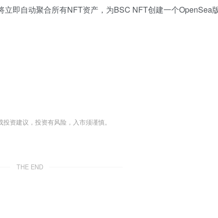
将立即自动聚合所有NFT资产，为BSC NFT创建一个OpenSea
成投资建议，投资有风险，入市须谨慎。
THE END