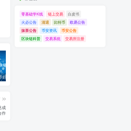
零基础学K线
链上交易
白皮书
火必公告
清退
比特币
欧易公告
抹茶公告
币安资讯
币安公告
区块链科普
交易系统
交易所注册
「币安」即刻完成企业账户认证，享VIP 2等级福利
「欧易OKX」关于支持BNB Smart Chain（BEP20）网络升级和硬分叉的公告
「欧易OKEx」关于上线Jumpstart项目WOO、SIS、RAY的公告
篇
e达成
合作