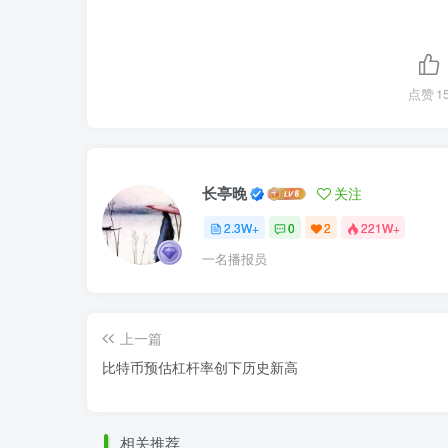
点赞
1
长亭晚
关注
2.3W+
0
2
221W+
一名播报员
上一篇
比特币预估杠杆率创下历史新高
相关推荐