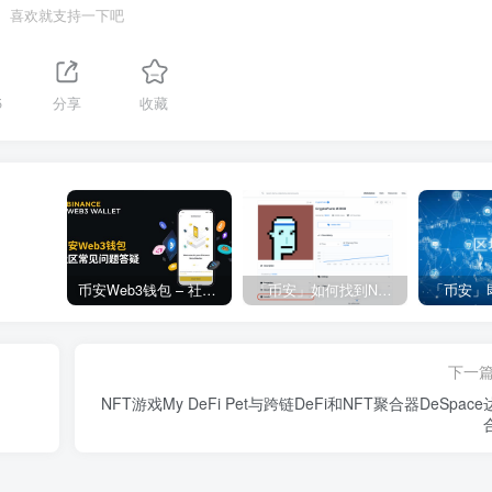
喜欢就支持一下吧
5
分享
收藏
币安Web3钱包 – 社区常见问题答疑
「币安」如何找到NFT合约地址？
下一
NFT游戏My DeFi Pet与跨链DeFi和NFT聚合器DeSpac