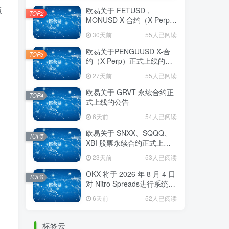
版
欧易关于 FETUSD，
TOP2
MONUSD X-合约（X-Perp）
正式上线的公告
30天前
55人已阅读
欧易关于PENGUUSD X-合
TOP3
约（X-Perp）正式上线的公
告
27天前
55人已阅读
欧易关于 GRVT 永续合约正
TOP4
式上线的公告
6天前
54人已阅读
欧易关于 SNXX、SQQQ、
TOP5
XBI 股票永续合约正式上线
的公告
23天前
53人已阅读
OKX 将于 2026 年 8 月 4 日
TOP6
对 Nitro Spreads进行系统维
护
6天前
52人已阅读
标签云