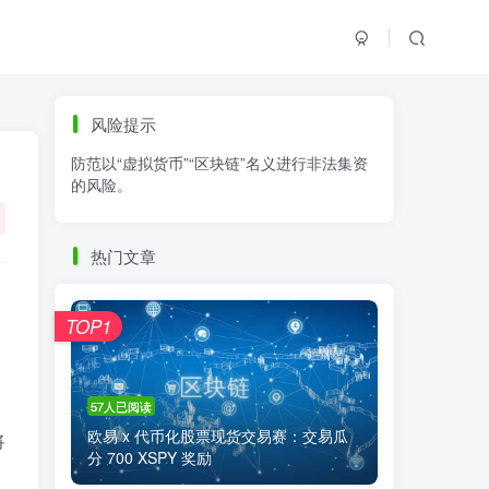
标签云
风险提示
防范以“虚拟货币”“区块链”名义进行非法集资
零基础学K线
链上交易
白皮书
的风险。
火必公告
清退
比特币
欧易公告
抹茶公告
币安资讯
币安公告
热门文章
区块链科普
交易系统
交易所注册
TOP1
57人已阅读
欧易 x 代币化股票现货交易赛：交易瓜
将
分 700 XSPY 奖励