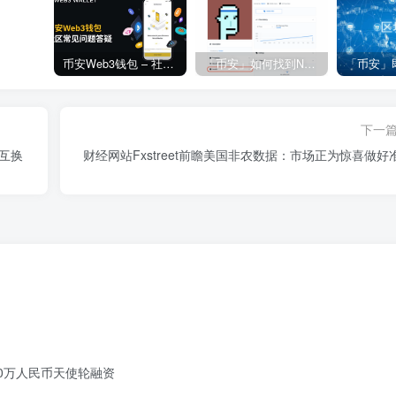
币安Web3钱包 – 社区常见问题答疑
「币安」如何找到NFT合约地址？
下一
产互换
财经网站Fxstreet前瞻美国非农数据：市场正为惊喜做好
000万人民币天使轮融资