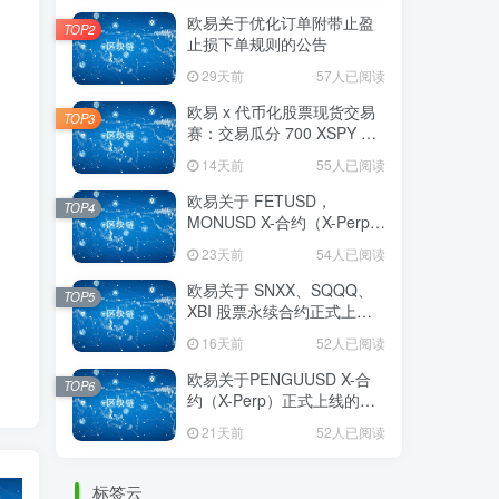
欧易关于优化订单附带止盈
TOP2
止损下单规则的公告
29天前
57人已阅读
欧易 x 代币化股票现货交易
TOP3
赛：交易瓜分 700 XSPY 奖
励
14天前
55人已阅读
欧易关于 FETUSD，
TOP4
MONUSD X-合约（X-Perp）
正式上线的公告
23天前
54人已阅读
欧易关于 SNXX、SQQQ、
TOP5
XBI 股票永续合约正式上线
的公告
16天前
52人已阅读
欧易关于PENGUUSD X-合
TOP6
约（X-Perp）正式上线的公
告
21天前
52人已阅读
标签云