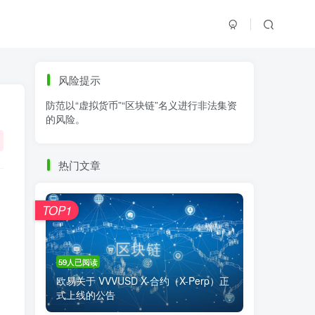
标签云
风险提示
防范以“虚拟货币”“区块链”名义进行非法集资
零基础学K线
链上交易
白皮书
的风险。
火必公告
清退
比特币
欧易公告
抹茶公告
币安资讯
币安公告
热门文章
区块链科普
交易系统
交易所注册
TOP1
59人已阅读
欧易关于 VVVUSD X-合约（X-Perp）正
式上线的公告