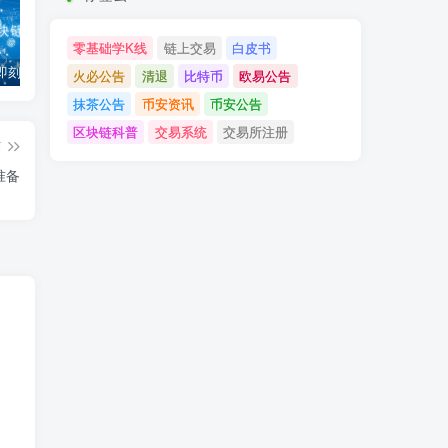
零基础学K线
链上交易
白皮书
「币安」即刻完成企业账户认证，享VIP 2等级福利
「欧易OKX」关于支持BNB Smart Chain（BEP20）网络升级和硬分叉的公告
「欧易OKEx」关于上线Jumpstart项目WOO、SIS、RAY的公告
火必公告
清退
比特币
欧易公告
抹茶公告
币安资讯
币安公告
区块链科普
交易系统
交易所注册
篇
准备