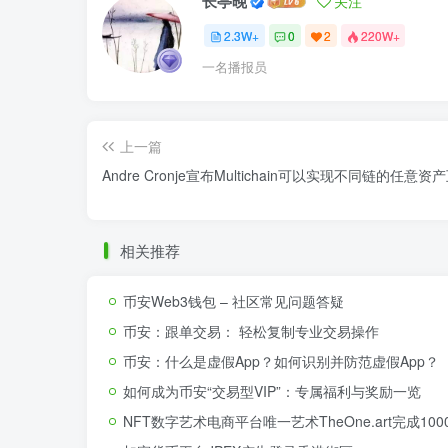
长亭晚
关注
2.3W+
0
2
220W+
一名播报员
上一篇
Andre Cronje宣布Multichain可以实现不同链的任意资
相关推荐
币安Web3钱包 – 社区常见问题答疑
币安：跟单交易： 轻松复制专业交易操作
币安：什么是虚假App？如何识别并防范虚假App？
如何成为币安“交易型VIP”：专属福利与奖励一览
NFT数字艺术电商平台唯一艺术TheOne.art完成1