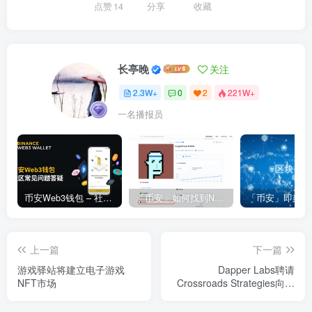
点赞
14
分享
收藏
长亭晚
关注
2.3W+
0
2
221W+
一名播报员
币安Web3钱包 – 社区常见问题答疑
「币安」如何找到NFT合约地址？
上一篇
下一篇
游戏驿站将建立电子游戏
Dapper Labs聘请
NFT市场
Crossroads Strategies向美
国政府游说NFT及区块链