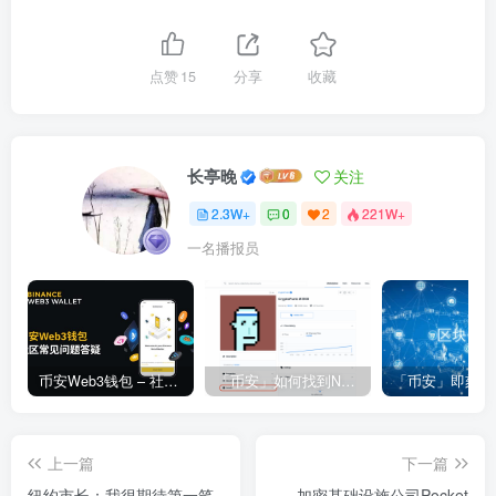
点赞
15
分享
收藏
长亭晚
关注
2.3W+
0
2
221W+
一名播报员
币安Web3钱包 – 社区常见问题答疑
「币安」如何找到NFT合约地址？
上一篇
下一篇
纽约市长：我很期待第一笔
加密基础设施公司Pocket