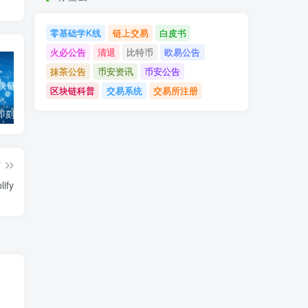
零基础学K线
链上交易
白皮书
火必公告
清退
比特币
欧易公告
抹茶公告
币安资讯
币安公告
区块链科普
交易系统
交易所注册
「币安」即刻完成企业账户认证，享VIP 2等级福利
「欧易OKX」关于支持BNB Smart Chain（BEP20）网络升级和硬分叉的公告
「欧易OKEx」关于上线Jumpstart项目WOO、SIS、RAY的公告
篇
fy