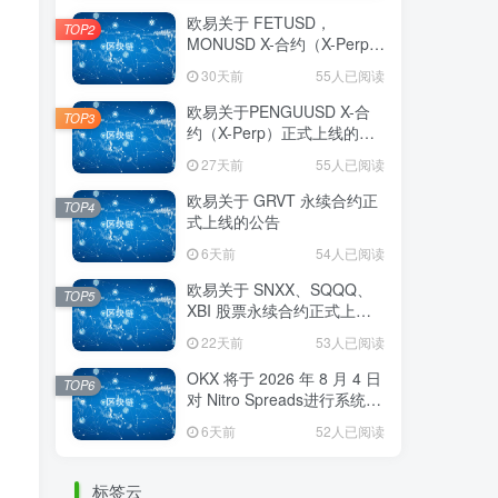
欧易关于 FETUSD，
TOP2
MONUSD X-合约（X-Perp）
正式上线的公告
30天前
55人已阅读
欧易关于PENGUUSD X-合
TOP3
约（X-Perp）正式上线的公
告
27天前
55人已阅读
欧易关于 GRVT 永续合约正
TOP4
式上线的公告
6天前
54人已阅读
欧易关于 SNXX、SQQQ、
TOP5
XBI 股票永续合约正式上线
的公告
22天前
53人已阅读
OKX 将于 2026 年 8 月 4 日
TOP6
对 Nitro Spreads进行系统维
护
6天前
52人已阅读
标签云