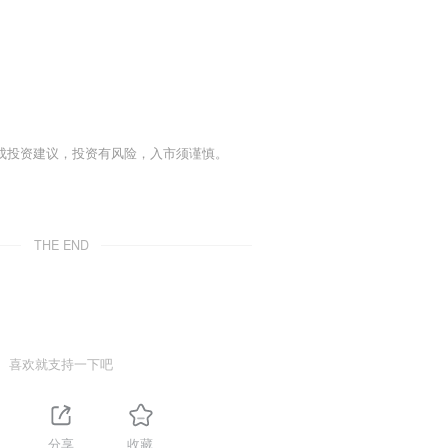
成投资建议，投资有风险，入市须谨慎。
THE END
喜欢就支持一下吧
分享
收藏