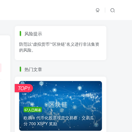
标签云
风险提示
防范以“虚拟货币”“区块链”名义进行非法集资
零基础学K线
链上交易
白皮书
的风险。
火必公告
清退
比特币
欧易公告
抹茶公告
币安资讯
币安公告
热门文章
区块链科普
交易系统
交易所注册
TOP1
57人已阅读
欧易 x 代币化股票现货交易赛：交易瓜
分 700 XSPY 奖励