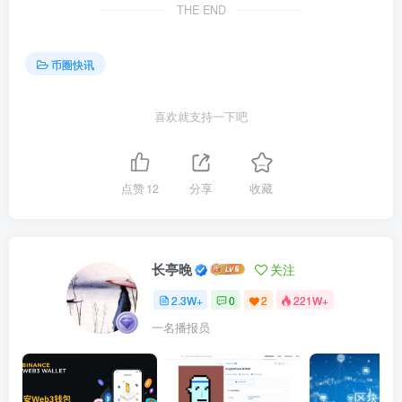
THE END
币圈快讯
喜欢就支持一下吧
点赞
12
分享
收藏
长亭晚
关注
2.3W+
0
2
221W+
一名播报员