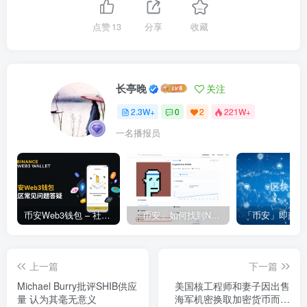
点赞
13
分享
收藏
长亭晚
关注
2.3W+
0
2
221W+
一名播报员
币安Web3钱包 – 社区常见问题答疑
「币安」如何找到NFT合约地址？
上一篇
下一篇
Michael Burry批评SHIB供应
美国核工程师和妻子因出售
量 认为其毫无意义
海军机密换取加密货币而被