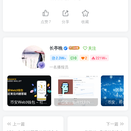
点赞
7
分享
收藏
长亭晚
关注
2.3W+
0
2
221W+
一名播报员
币安Web3钱包 – 社区常见问题答疑
「币安」如何找到NFT合约地址？
上一篇
下一篇