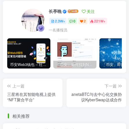
长亭晚
关注
2.3W+
0
2
221W+
一名播报员
币安Web3钱包 – 社区常见问题答疑
「币安」如何找到NFT合约地址？
上一篇
下一篇
三星将在其智能电视上提供
anetaBTC与去中心化交换协
“NFT聚合平台”
议KyberSwap达成合作
相关推荐