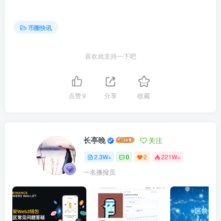
币圈快讯
喜欢就支持一下吧
点赞
9
分享
收藏
长亭晚
关注
2.3W+
0
2
221W+
一名播报员