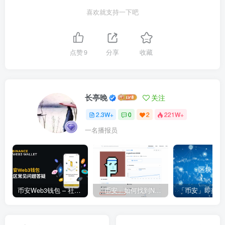
喜欢就支持一下吧
点赞
9
分享
收藏
长亭晚
关注
2.3W+
0
2
221W+
一名播报员
币安Web3钱包 – 社区常见问题答疑
「币安」如何找到NFT合约地址？