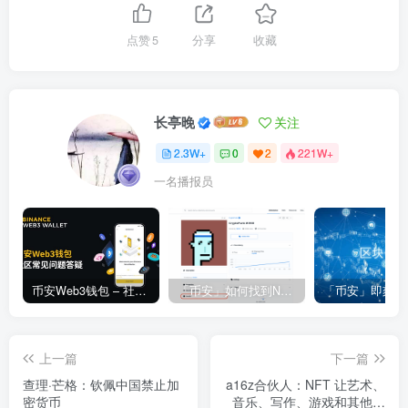
点赞
5
分享
收藏
长亭晚
关注
2.3W+
0
2
221W+
一名播报员
币安Web3钱包 – 社区常见问题答疑
「币安」如何找到NFT合约地址？
上一篇
下一篇
查理·芒格：钦佩中国禁止加
a16z合伙人：NFT 让艺术、
密货币
音乐、写作、游戏和其他创