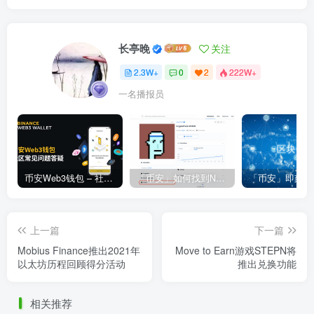
长亭晚
关注
2.3W+
0
2
222W+
一名播报员
币安Web3钱包 – 社区常见问题答疑
「币安」如何找到NFT合约地址？
上一篇
下一篇
Mobius Finance推出2021年
Move to Earn游戏STEPN将
以太坊历程回顾得分活动
推出兑换功能
相关推荐