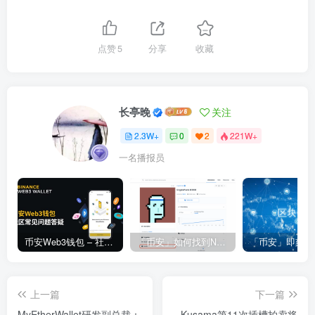
点赞
5
分享
收藏
长亭晚
关注
2.3W+
0
2
221W+
一名播报员
币安Web3钱包 – 社区常见问题答疑
「币安」如何找到NFT合约地址？
上一篇
下一篇
MyEtherWallet研发副总裁：
Kusama第11次插槽拍卖将